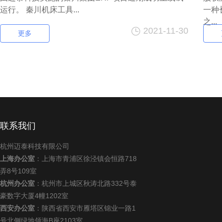
运行。 秦川机床工具...
一种
之...
2021-11-30
更多
联系我们
杭州迈泰科技有限公司
上海办公室
：上海市青浦区徐泾镇会恒路718
弄8号109室
杭州办公室
：杭州市上城区秋涛北路332号泰
豪数字大厦4幢1202室
西安办公室
：陕西省西安市雁塔区锦业一路1
号北侧绿地领海B座2103室